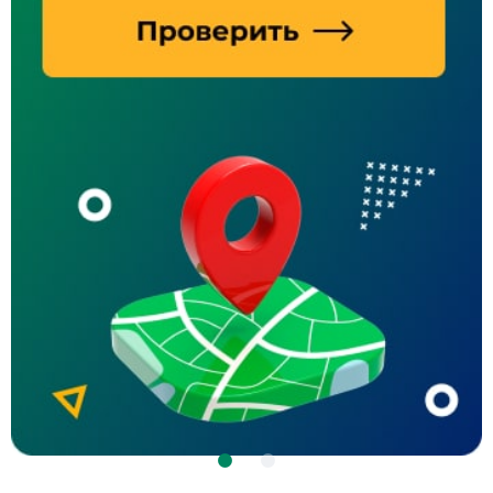
Реклама ООО Домконнект ИНН: 7604350152 erid: 2VtzqxJS1Yv