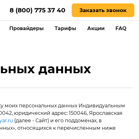
8 (800) 775 37 40
Заказать звонок
Провайдеры
Тарифы
Акции
FAQ
ный
льных данных
отку моих персональных данных Индивидуальным
42, юридический адрес: 150046, Ярославская
yar.ru
(далее - Сайт) и его поддоменах, в
данных», относящихся к перечисленным ниже