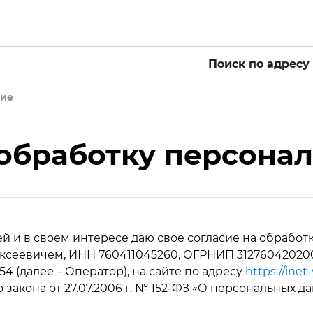
Поиск по адресу
сие
Официаль
 обработку персона
партнёр
в
Уфе
лей и в своем интересе даю свое согласие на обраб
еевичем, ИНН 760411045260, ОГРНИП 3127604202000
кв. 54 (далее – Оператор), на сайте по адресу
https://inet-
закона от 27.07.2006 г. № 152-ФЗ «О персональных 