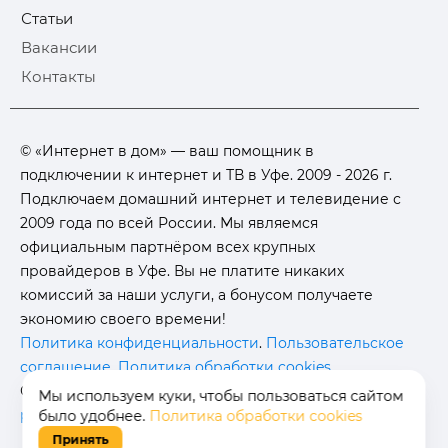
Статьи
Вакансии
Контакты
© «Интернет в дом» — ваш помощник в
подключении к интернет и ТВ в Уфе. 2009 - 2026 г.
Подключаем домашний интернет и телевидение с
2009 года по всей России. Мы являемся
официальным партнёром всех крупных
провайдеров в Уфе. Вы не платите никаких
комиссий за наши услуги, а бонусом получаете
экономию своего времени!
Политика конфиденциальности
.
Пользовательское
соглашение
.
Политика обработки cookies
.
Отписаться от получения
информационных
Мы используем куки, чтобы пользоваться сайтом
рассылок
от данного ресурса можно на
странице
.
было удобнее.
Политика обработки cookies
Принять