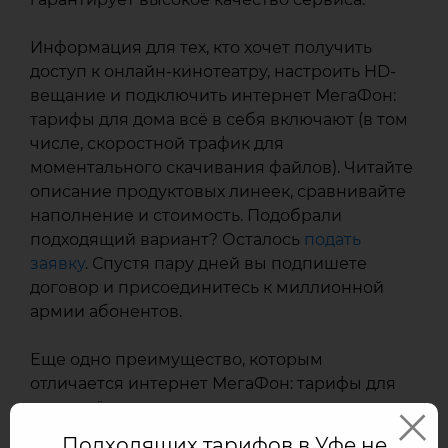
Информация для тех, кто хочет получить
доступ к онлайн-кинотеатру, настроить HD-
вещание и подключить интернет МегаФон:
тарифы для дома всё в себя включают (в том
числе, скоростной трафик для
моментального скачивания файлов). Читайте
описание продуктовых линеек, сравнивайте
наполнение и стоимость. Подобрали
подходящий вариант? Осталось
подать
заявку
. Спустя пару дней вы подпишете
договор и присоединитесь к миллионной
армии абонентов.
Еще одно преимущество, которым
отличается интернет МегаФон: тарифы для
дома всё позволяют оплачивать через
единый счет. Не придется запоминать или
Подходящих тарифов в Уфе не