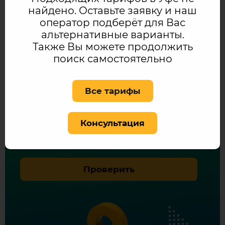
записывать разные реквизиты. Пополняйте
найдено. Оставьте заявку и наш
баланс в личном кабинете или приложении.
оператор подберёт для Вас
альтернативные варианты.
Также Вы можете продолжить
поиск самостоятельно
Проверить возможность
Все тарифы
подключения интернета по
адресу
Консультация
Ваш адрес
Проверить