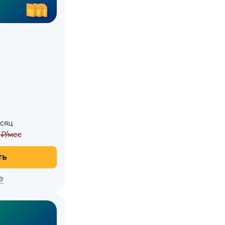
есяц
₽/мес
ть
е