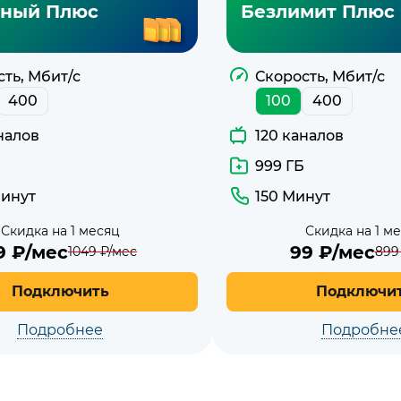
ный Плюс
Безлимит Плюс
ть, Мбит/с
Скорость, Мбит/с
400
100
400
налов
120 каналов
999 ГБ
Минут
150 Минут
Скидка на 1 месяц
Скидка на 1 м
9
₽/мес
99
₽/мес
1049
₽/мес
899
Подключить
Подключи
Подробнее
Подробне