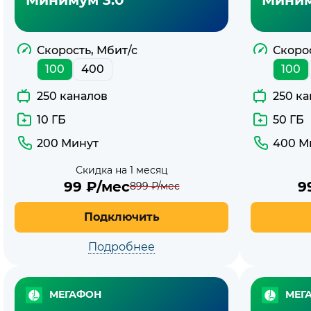
МегаФон
Скорость, Мбит/с
Скорос
100
400
100
250 каналов
250 к
10 ГБ
50 ГБ
200 Минут
400 М
Скидка на 1 месяц
99
₽/мес
9
899
₽/мес
Подключить
Подробнее
МЕГАФОН
МЕГ