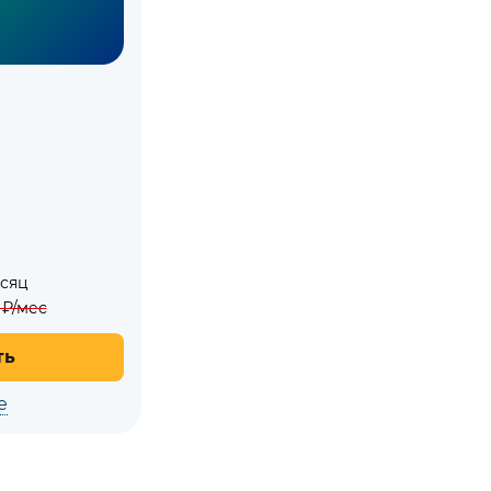
есяц
₽/мес
ть
е