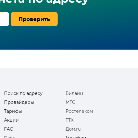
Проверить
Поиск по адресу
Билайн
Провайдеры
МТС
Тарифы
Ростелеком
Акции
ТТК
FAQ
Дом.ru
Блог
Мегафон