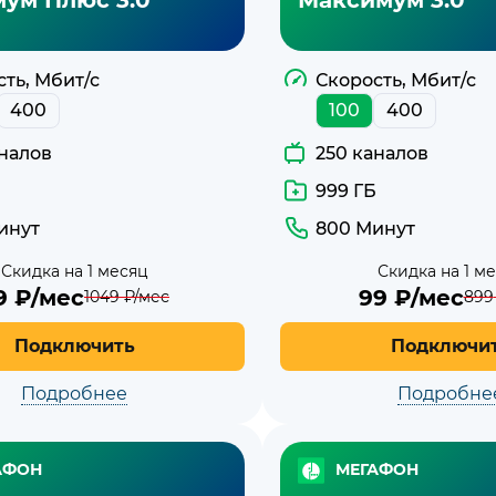
ть, Мбит/с
Скорость, Мбит/с
400
100
400
аналов
250 каналов
999 ГБ
инут
800 Минут
Скидка на 1 месяц
Скидка на 1 м
9
₽/мес
99
₽/мес
1049
₽/мес
899
Подключить
Подключи
Подробнее
Подробне
АФОН
МЕГАФОН