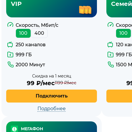
VIP
Семей
Скорость, Мбит/с
Скорос
100
400
100
250 каналов
120 ка
999 ГБ
999 ГБ
2000 Минут
1500 
Скидка на 1 месяц
99
₽/мес
9
1199
₽/мес
Подключить
Подробнее
МЕГАФОН