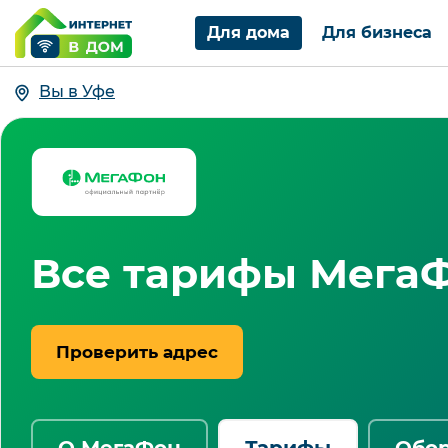
Для дома
Для бизнеса
Вы в Уфе
Все тарифы МегаФ
Проверить адрес
О МегаФон
Тарифы
Обо